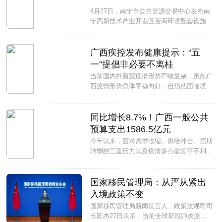
4月27日，南宁市公共资源交易中心发布南
宁高新技术产业开发区营商环境配套设施提
升工程PPP项目工程试验检测招标公告。
项目内容涉及拟将新建或改扩建多所学校，
及相思湖公园改造提升工程等。...
广西疾控发布健康提示：“五
一”提倡非必要不离桂
当前国内外新冠疫情形势严峻复杂，虽然广
西疫情形势总体平稳向好，但仍然面临境外
输入、外省外溢输入双重输入压力。“五
一”假期将至，人员流动将显著增大，外出
游玩、聚集性活动增多，疫情传播风险随之
同比增长8.7%！广西一般公共
增大。为巩固来之不易的疫情防控成果，确
预算支出1586.5亿元
保人民群众度过一个欢乐、健康、安全
今年以来，面对需求收缩、供给冲击、预期
的“五一”假期，昨日，广西疾控中心发布健
转弱的三重压力以及疫情多点散发等不利因
康提示。...
素，全区财政系统贯彻落实“早抓快干一季
度、稳中求进开好局”的决策部署，积极财
政政策持续靠前发力，财政支出进度加快，
国家移民管理局：从严从紧出
一季度全区一般公共预算支出1586.5亿元，
入境政策不变
同比增长8.7%，增幅高于全国0.4个百分
国家移民管理局新闻发言人、政策法规司司
点，高于我区全年预期增幅3.7个百分
长陈杰27日表示，当前全球新冠肺炎疫情
点。...