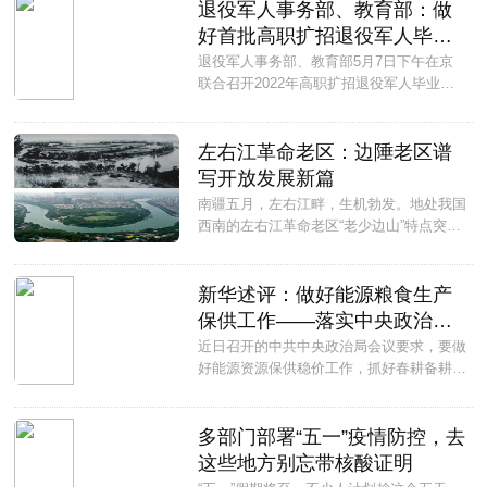
退役军人事务部、教育部：做
好首批高职扩招退役军人毕业
生就业工作
退役军人事务部、教育部5月7日下午在京
联合召开2022年高职扩招退役军人毕业生
就业工作视频会议，对2022年毕业的首批
高职扩招退役军人学生就业工作进行动员部
署。...
左右江革命老区：边陲老区谱
写开放发展新篇
南疆五月，左右江畔，生机勃发。地处我国
西南的左右江革命老区“老少边山”特点突
出，近年来，随着脱贫攻坚、乡村振兴、产
业升级以及对外开放等深入推进，老区振兴
步伐不断加快，昔日的边远山区正成为开发
新华述评：做好能源粮食生产
开放的前沿，红土地培育着新动能、焕发出
保供工作——落实中央政治局
新气象。...
会议精神做好当前经济工作系
近日召开的中共中央政治局会议要求，要做
好能源资源保供稳价工作，抓好春耕备耕工
列述评之八
作。...
多部门部署“五一”疫情防控，去
这些地方别忘带核酸证明