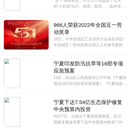
“五一”假期将至，不少人计划趁这个五天
的“小长假”出行、游览、探亲……如何安心
出行?想去景区需要提前准备什么?近期，
多部门密集发声，部署假期防疫措施。...
966人荣获2022年全国五一劳
动奖章
28日，中华全国总工会召开大会表彰2022
年全国五一劳动奖和全国工人先锋号获得
者，全国五一劳动奖状200个，全国五一劳
动奖章966个，全国工人先锋号956个。...
宁夏印发防汛抗旱等16部专项
应急预案
日前，自治区人民政府办公厅印发《宁夏回
族自治区防汛抗旱应急预案》《宁夏回族自
治区地震应急预案》等16部自治区专项应
急预案，涉及森林火灾、地震灾害、生物灾
害、生产安全事故、危险化学品事故、煤矿
宁夏下达7.54亿生态保护修复
事故、药品安全突发事件、重大动物疫情、
中央预算内投资
生活必需品市场供应、粮食和金融安全等多
4月27日，记者从宁夏发改委获悉，近日，
个方面，为全区依法科学应对各类突发事件
国家发展改革委下达中央预算内投资7.54亿
完善制度依据。...
元，重点用于支持宁夏2022年度生态保护