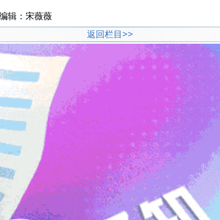
任编辑：宋薇薇
返回栏目>>