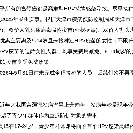
乎所有的宫颈癌都是高危型HPV持续感染导致。尽早接种
纳入2025年民生实事。根据天津市疾病预防控制局和天
)、双价人乳头瘤病毒吸附疫苗(杆状病毒)、双价人乳头瘤
免优惠主要惠及9-14岁且未接种过HPV疫苗的女性（不限
第1剂次HPV疫苗的适龄女性人群，均享受费用减免。9-14
3剂次疫苗享受免费政策。
但2026年5月31日前未完成全程接种的人员，后续针次
。
近年来我国宫颈癌发病率呈上升趋势，发病年龄呈现年轻
分考虑了青少年群体作为重点防护对象的需求。
高峰在17-24岁，青少年群体即将面临首个HPV感染高峰