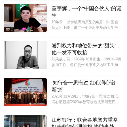
受贿罪判处无期徒刑，剥夺政治权利终身，
并处没收个人全部财产；对甘荣坤受贿犯罪
董宇辉，一个“中国合伙人”的诞
所得及孳息依法予以追缴，上缴国库。...
生
10年前，以俞敏洪为原型的电影《中国合
伙人》上映，讲了一个农村出身的大学毕业
生，是如何在时代的推动下，与好友一起创
业成功的，成了那年的“现象级”影片。...
尝到权力和地位带来的“甜头”，
他一发不可收拾
刘采成，男，1969年10月出生，1991年9月
参加工作。曾任贵州省原遵义地区卫生局工
作员...
‘知行合一思悔过 红心润心谱
新’篇
2023年11月29日，“‘知行合一思悔过 红心
润心谱新篇’2023年教育改造成果展暨民盟
黄丝带-情暖高墙·法律援助”帮教活动在北京
市女子监狱隆重举行。...
江苏银行：联合各地警方重拳
打击非法代理维权 协助查处多