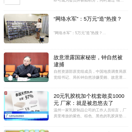
即可成为会员并获赠积分，同时通过“增员
奖”“见点奖”等资金奖励鼓励会员发展“下
线”，经营模式涉嫌违法。...
“网络水军”：5万元“造”热搜？
“网络水军”：5万元“造”热搜？...
故意泄露国家秘密，钟自然被
逮捕
自然资源部原党组成员，中国地质调查局原
党组书记、局长钟自然涉嫌受贿、故意泄露
国家秘密一案，由国家监察委员会调查终
结，移送检察机关审查起诉。...
20元乳胶枕加个枕套敢卖1000
元 厂家：就是被忽悠去了
温州一家乳胶制品公司的工作人员坦言，厂
房里堆放的紫色、棕色、黑色的乳胶床垫、
枕头，就是专供旅游景区购物店的，可以利
用石墨烯、薰衣草等附加品去增加售卖点...