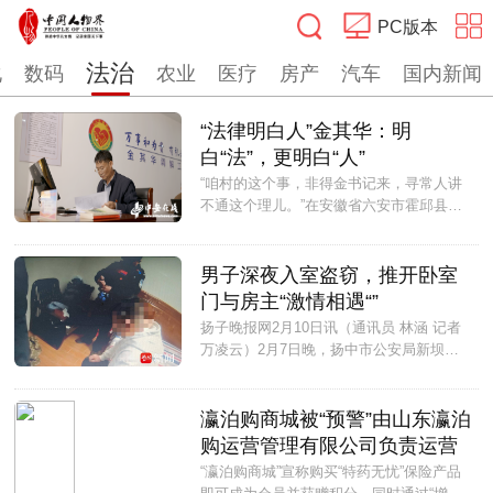
PC版本
法治
化
数码
农业
医疗
房产
汽车
国内新闻
搜索
“法律明白人”金其华：明
白“法”，更明白“人”
“咱村的这个事，非得金书记来，寻常人讲
不通这个理儿。”在安徽省六安市霍邱县夏
店镇砖佛寺村，党支部书记金其华是远近闻
名的“和事佬”，有求必应，村里大小事，找
到了金书记，总能得到妥善解决。...
男子深夜入室盗窃，推开卧室
门与房主“激情相遇“”
扬子晚报网2月10日讯（通讯员 林涵 记者
万凌云）2月7日晚，扬中市公安局新坝派
出所快速破获一起入户盗窃未遂案件，仅用
两个小时便将嫌疑人孙某抓获归案。...
瀛泊购商城被“预警”由山东瀛泊
购运营管理有限公司负责运营
“瀛泊购商城”宣称购买“特药无忧”保险产品