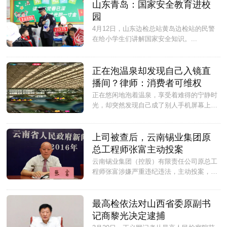
山东青岛：国家安全教育进校
园
​​​​​​​4月12日，山东边检总站黄岛边检站的民警
在给小学生们讲解国家安全知识。...
正在泡温泉却发现自己入镜直
播间？律师：消费者可维权
正在悠闲地泡着温泉，享受着难得的宁静时
光，却突然发现自己成了别人手机屏幕上
的“风景”？这是最近发生在婷婷（化名）身
上的一幕。...
上司被查后，云南锡业集团原
总工程师张富主动投案
云南锡业集团（控股）有限责任公司原总工
程师张富涉嫌严重违纪违法，主动投案，目
前正接受云南锡业集团（控股）有限责任公
司纪委纪律审查；经云南省监委交办红河州
监委，红河州监委交办个旧市监委，正接受
最高检依法对山西省委原副书
个旧市监委监察调查。...
记商黎光决定逮捕