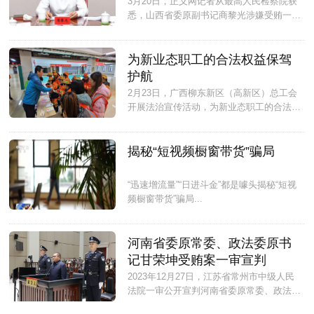
3月20日，正义网记者从最高人民检察院获
悉，山西省委原副书记商黎光涉嫌受贿一
案，由国家监察委员会调查终结，移送检察
机关审查起诉。日前，最高人民检察院依法
以涉嫌受贿罪对商黎光作出逮捕决定。该案
为新业态职工的合法权益保驾
正在进一步办理中。...
护航
2月23日，广西柳东新区（高新区）总工会
开展法治宣传活动，为新业态职工的合法权
益保驾护航。...
揭秘“短视频橱窗带货”骗局
“迅速增流量”“日进斗金”都是噱头揭秘“短视
频橱窗带货”骗局...
河南省委原常委、政法委原书
记甘荣坤受贿案一审宣判
2023年12月27日，江苏省常州市中级人民
法院一审公开宣判河南省委原常委、政法委
原书记甘荣坤受贿一案，对被告人甘荣坤以